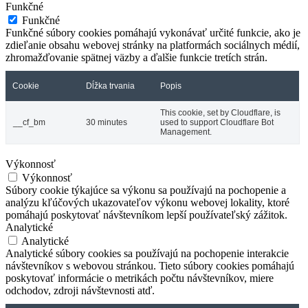
Funkčné
Funkčné
Funkčné súbory cookies pomáhajú vykonávať určité funkcie, ako je
zdieľanie obsahu webovej stránky na platformách sociálnych médií,
zhromažďovanie spätnej väzby a ďalšie funkcie tretích strán.
Cookie
Dĺžka trvania
Popis
This cookie, set by Cloudflare, is
__cf_bm
30 minutes
used to support Cloudflare Bot
Management.
Výkonnosť
Výkonnosť
Súbory cookie týkajúce sa výkonu sa používajú na pochopenie a
analýzu kľúčových ukazovateľov výkonu webovej lokality, ktoré
pomáhajú poskytovať návštevníkom lepší používateľský zážitok.
Analytické
Analytické
Analytické súbory cookies sa používajú na pochopenie interakcie
návštevníkov s webovou stránkou. Tieto súbory cookies pomáhajú
poskytovať informácie o metrikách počtu návštevníkov, miere
odchodov, zdroji návštevnosti atď.