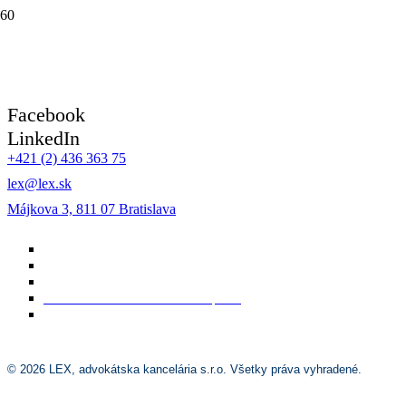
Právne služby služby sú poskytované na základe zákona č. 586/2003
Z.z. o advokácii.
Facebook
LinkedIn
+421 (2) 436 363 75
lex@lex.sk
Májkova 3, 811 07 Bratislava
Právne vyhlásenie
Podmienky poskytovania právnych služieb elektronicky
Poučenie o možnosti reklamácie
Poučenie o alternatívnom riešení sporov
Vyhlásenie o ochrane osobných údajov
© 2026 LEX, advokátska kancelária s.r.o. Všetky práva vyhradené.