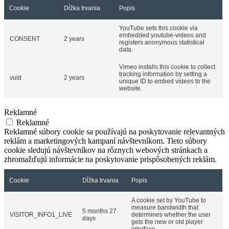
Cookie
Dĺžka trvania
Popis
YouTube sets this cookie via
embedded youtube-videos and
CONSENT
2 years
registers anonymous statistical
data.
Vimeo installs this cookie to collect
tracking information by setting a
vuid
2 years
unique ID to embed videos to the
website.
Reklamné
Reklamné
Reklamné súbory cookie sa používajú na poskytovanie relevantných
reklám a marketingových kampaní návštevníkom. Tieto súbory
cookie sledujú návštevníkov na rôznych webových stránkach a
zhromažďujú informácie na poskytovanie prispôsobených reklám.
Cookie
Dĺžka trvania
Popis
A cookie set by YouTube to
measure bandwidth that
5 months 27
VISITOR_INFO1_LIVE
determines whether the user
days
gets the new or old player
interface.