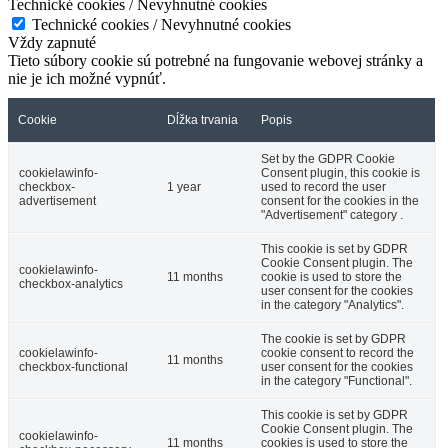
Technické cookies / Nevyhnutné cookies
Technické cookies / Nevyhnutné cookies
Vždy zapnuté
Tieto súbory cookie sú potrebné na fungovanie webovej stránky a
nie je ich možné vypnúť.
Cookie
Dĺžka trvania
Popis
Set by the GDPR Cookie
cookielawinfo-
Consent plugin, this cookie is
checkbox-
1 year
used to record the user
advertisement
consent for the cookies in the
"Advertisement" category .
This cookie is set by GDPR
Cookie Consent plugin. The
cookielawinfo-
11 months
cookie is used to store the
checkbox-analytics
user consent for the cookies
in the category "Analytics".
The cookie is set by GDPR
cookielawinfo-
cookie consent to record the
11 months
checkbox-functional
user consent for the cookies
in the category "Functional".
This cookie is set by GDPR
Cookie Consent plugin. The
cookielawinfo-
11 months
cookies is used to store the