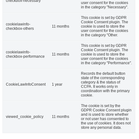
checkbox-necessary
user consent for the cookies
in the category "Necessary".
This cookie is set by GDPR
Cookie Consent plugin. The
cookielawinfo-
11 months
cookie is used to store the
checkbox-others
user consent for the cookies
in the category "Other.
This cookie is set by GDPR
Cookie Consent plugin. The
cookielawinfo-
11 months
cookie is used to store the
checkbox-performance
user consent for the cookies
in the category "Performance".
Records the default button
state of the corresponding
category & the status of
CookieLawInfoConsent
1 year
CCPA. It works only in
coordination with the primary
cookie.
The cookie is set by the
GDPR Cookie Consent plugin
and is used to store whether
viewed_cookie_policy
11 months
or not user has consented to
the use of cookies. It does not
store any personal data.